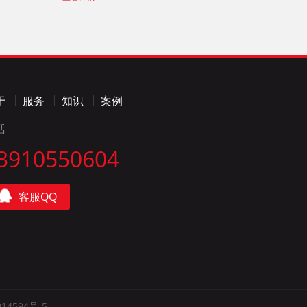
于
服务
知识
案例
话
3910550604
客服QQ
14594号-5